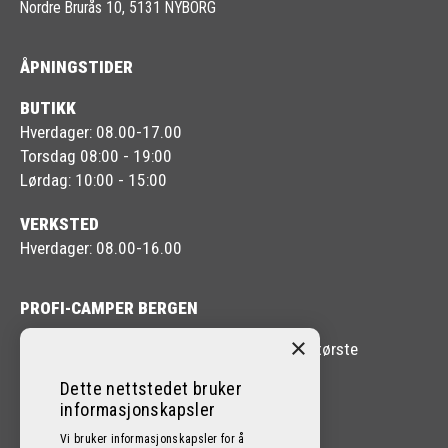
Nordre Brurås 10, 5131 NYBORG
ÅPNINGSTIDER
BUTIKK
Hverdager: 08.00-17.00
Torsdag 08:00 - 19:00
Lørdag: 10:00 - 15:00
VERKSTED
Hverdager: 08.00-16.00
PROFI-CAMPER BERGEN
×
Profi-Camper Bergen er en av Vestlandets største
forhandlere av Bobil og Caravan.
Dette nettstedet bruker
informasjonskapsler
Vi bruker informasjonskapsler for å