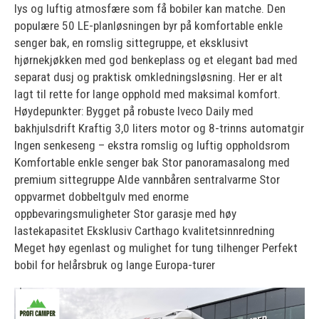
lys og luftig atmosfære som få bobiler kan matche. Den
populære 50 LE-planløsningen byr på komfortable enkle
senger bak, en romslig sittegruppe, et eksklusivt
hjørnekjøkken med god benkeplass og et elegant bad med
separat dusj og praktisk omkledningsløsning. Her er alt
lagt til rette for lange opphold med maksimal komfort.
Høydepunkter: Bygget på robuste Iveco Daily med
bakhjulsdrift Kraftig 3,0 liters motor og 8-trinns automatgir
Ingen senkeseng – ekstra romslig og luftig oppholdsrom
Komfortable enkle senger bak Stor panoramasalong med
premium sittegruppe Alde vannbåren sentralvarme Stor
oppvarmet dobbeltgulv med enorme
oppbevaringsmuligheter Stor garasje med høy
lastekapasitet Eksklusiv Carthago kvalitetsinnredning
Meget høy egenlast og mulighet for tung tilhenger Perfekt
bobil for helårsbruk og lange Europa-turer