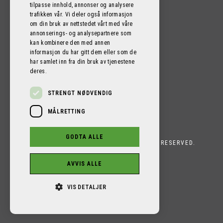
tilpasse innhold, annonser og analysere
trafikken vår. Vi deler også informasjon
FØLG OSS PÅ SOSIALE MEDIER!
om din bruk av nettstedet vårt med våre
annonserings- og analysepartnere som
kan kombinere den med annen
informasjon du har gitt dem eller som de
har samlet inn fra din bruk av tjenestene
deres.
STRENGT NØDVENDIG
MÅLRETTING
GODTA ALLE
PROFI CAMPER BERGEN AS 2026. ALL RIGHTS RESERVED.
POWERED BY EMPORI CMS
AVVIS ALLE
VIS DETALJER