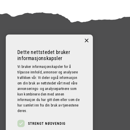
×
KONTAKT
Dette nettstedet bruker
informasjonskapsler
95400600
Vi bruker informasjonskapsler for å
tilpasse innhold, annonser og analysere
post@proficamper-bergen.no
trafikken vår. Vi deler også informasjon
om din bruk av nettstedet vårt med våre
Nordre Brurås 10, 5131 NYBORG
annonserings- og analysepartnere som
kan kombinere den med annen
informasjon du har gitt dem eller som de
har samlet inn fra din bruk av tjenestene
deres.
STRENGT NØDVENDIG