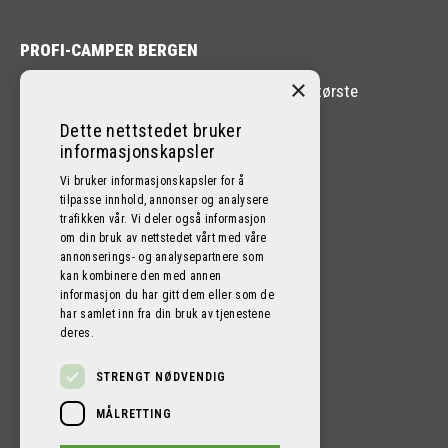
PROFI-CAMPER BERGEN
×
Profi-Camper Bergen er en av Vestlandets største
forhandlere av Bobil og Caravan.
Dette nettstedet bruker
informasjonskapsler
Vi bruker informasjonskapsler for å
tilpasse innhold, annonser og analysere
trafikken vår. Vi deler også informasjon
FØLG OSS PÅ SOSIALE MEDIER!
om din bruk av nettstedet vårt med våre
annonserings- og analysepartnere som
kan kombinere den med annen
informasjon du har gitt dem eller som de
har samlet inn fra din bruk av tjenestene
deres.
STRENGT NØDVENDIG
MÅLRETTING