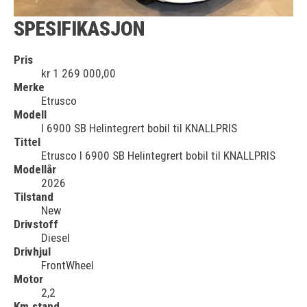
SPESIFIKASJON
Pris
kr 1 269 000,00
Merke
Etrusco
Modell
I 6900 SB Helintegrert bobil til KNALLPRIS
Tittel
Etrusco I 6900 SB Helintegrert bobil til KNALLPRIS
Modellår
2026
Tilstand
New
Drivstoff
Diesel
Drivhjul
FrontWheel
Motor
2,2
Km.stand