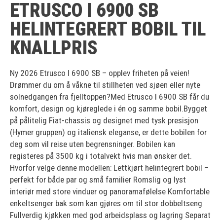
ETRUSCO I 6900 SB
HELINTEGRERT BOBIL TIL
KNALLPRIS
Ny 2026 Etrusco I 6900 SB – opplev friheten på veien!
Drømmer du om å våkne til stillheten ved sjøen eller nyte
solnedgangen fra fjelltoppen?Med Etrusco I 6900 SB får du
komfort, design og kjøreglede i én og samme bobil.Bygget
på pålitelig Fiat-chassis og designet med tysk presisjon
(Hymer gruppen) og italiensk eleganse, er dette bobilen for
deg som vil reise uten begrensninger. Bobilen kan
registeres på 3500 kg i totalvekt hvis man ønsker det.
Hvorfor velge denne modellen: Lettkjørt helintegrert bobil –
perfekt for både par og små familier Romslig og lyst
interiør med store vinduer og panoramafølelse Komfortable
enkeltsenger bak som kan gjøres om til stor dobbeltseng
Fullverdig kjøkken med god arbeidsplass og lagring Separat