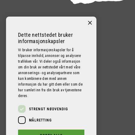
×
KONTAKT
Dette nettstedet bruker
informasjonskapsler
95400600
Vi bruker informasjonskapsler for å
tilpasse innhold, annonser og analysere
post@proficamper-bergen.no
trafikken vår. Vi deler også informasjon
om din bruk av nettstedet vårt med våre
Nordre Brurås 10, 5131 NYBORG
annonserings- og analysepartnere som
kan kombinere den med annen
informasjon du har gitt dem eller som de
har samlet inn fra din bruk av tjenestene
deres.
STRENGT NØDVENDIG
MÅLRETTING