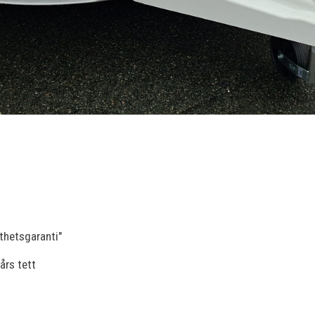
thetsgaranti"
rs tett