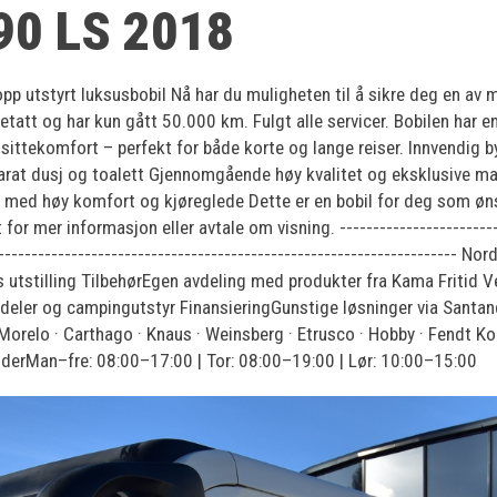
0 LS 2018
p utstyrt luksusbobil Nå har du muligheten til å sikre deg en av
att og har kun gått 50.000 km. Fulgt alle servicer. Bobilen har e
ittekomfort – perfekt for både korte og lange reiser. Innvendig b
at dusj og toalett Gjennomgående høy kvalitet og eksklusive mate
 med høy komfort og kjøreglede Dette er en bobil for deg som ønske
for mer informasjon eller avtale om visning. --------------------------
------------------------------------------------------------------------
s utstilling TilbehørEgen avdeling med produkter fra Kama Fritid V
v deler og campingutstyr FinansieringGunstige løsninger via Santa
:Morelo · Carthago · Knaus · Weinsberg · Etrusco · Hobby · Fendt
derMan–fre: 08:00–17:00 | Tor: 08:00–19:00 | Lør: 10:00–15:00