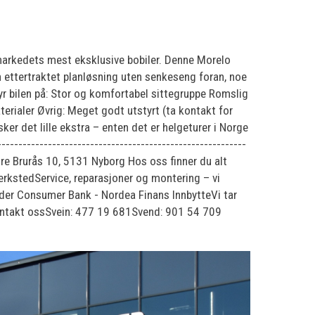
 markedets mest eksklusive bobiler. Denne Morelo
n ettertraktet planløsning uten senkeseng foran, noe
yr bilen på: Stor og komfortabel sittegruppe Romslig
rialer Øvrig: Meget godt utstyrt (ta kontakt for
r det lille ekstra – enten det er helgeturer i Norge
--------------------------------------------------------
 Nordre Brurås 10, 5131 Nyborg Hos oss finner du alt
erkstedService, reparasjoner og montering – vi
nder Consumer Bank - Nordea Finans InnbytteVi tar
 Kontakt ossSvein: 477 19 681Svend: 901 54 709