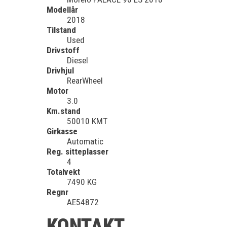
Modellår
2018
Tilstand
Used
Drivstoff
Diesel
Drivhjul
RearWheel
Motor
3.0
Km.stand
50010 KMT
Girkasse
Automatic
Reg. sitteplasser
4
Totalvekt
7490 KG
Regnr
AE54872
KONTAKT