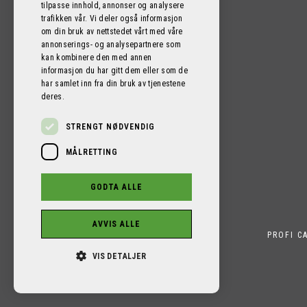
tilpasse innhold, annonser og analysere
post@proficamper-bergen.no
trafikken vår. Vi deler også informasjon
om din bruk av nettstedet vårt med våre
Nordre Brurås 10, 5131 NYBORG
annonserings- og analysepartnere som
kan kombinere den med annen
informasjon du har gitt dem eller som de
har samlet inn fra din bruk av tjenestene
deres.
STRENGT NØDVENDIG
MÅLRETTING
GODTA ALLE
AVVIS ALLE
PROFI C
VIS DETALJER