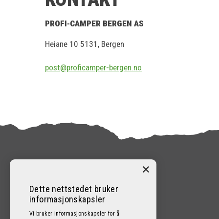
PROFI-CAMPER BERGEN AS
Heiane 10 5131, Bergen
post@proficamper-bergen.no
×
KONTAKT
Dette nettstedet bruker
informasjonskapsler
95400600
Vi bruker informasjonskapsler for å