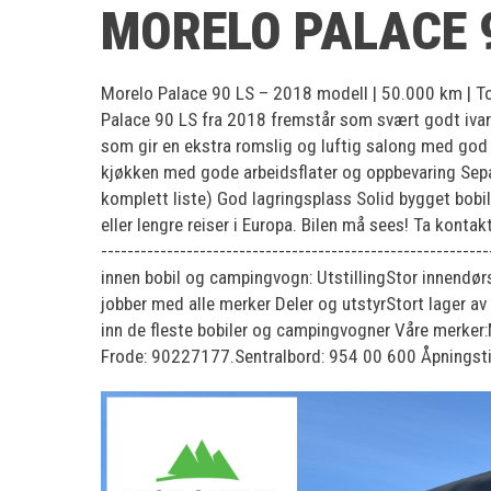
MORELO PALACE 9
Morelo Palace 90 LS – 2018 modell | 50.000 km | Top
Palace 90 LS fra 2018 fremstår som svært godt ivaret
som gir en ekstra romslig og luftig salong med god s
kjøkken med gode arbeidsflater og oppbevaring Separ
komplett liste) God lagringsplass Solid bygget bobil
eller lengre reiser i Europa. Bilen må sees! Ta kontakt 
--------------------------------------------------------
innen bobil og campingvogn: UtstillingStor innendør
jobber med alle merker Deler og utstyrStort lager a
inn de fleste bobiler og campingvogner Våre merker
Frode: 90227177.Sentralbord: 954 00 600 Åpningsti