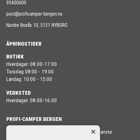
95400600
post@proficamper-bergen.no
Nordre Brurås 10, 5131 NYBORG
ÅPNINGSTIDER
BUTIKK
Hverdager: 08.00-17.00
Torsdag 08:00 - 19:00
Lørdag: 10:00 - 15:00
VERKSTED
Hverdager: 08.00-16.00
PROFI-CAMPER BERGEN
×
Profi-Camper Bergen er en av Vestlandets største
forhandlere av Bobil og Caravan.