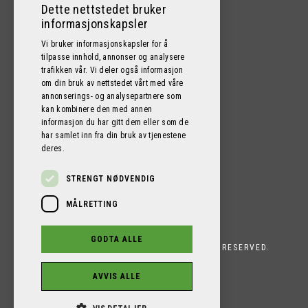
Dette nettstedet bruker
informasjonskapsler
Vi bruker informasjonskapsler for å
tilpasse innhold, annonser og analysere
trafikken vår. Vi deler også informasjon
FØLG OSS PÅ SOSIALE MEDIER!
om din bruk av nettstedet vårt med våre
annonserings- og analysepartnere som
kan kombinere den med annen
informasjon du har gitt dem eller som de
har samlet inn fra din bruk av tjenestene
deres.
STRENGT NØDVENDIG
MÅLRETTING
GODTA ALLE
PROFI CAMPER BERGEN AS 2026. ALL RIGHTS RESERVED.
POWERED BY EMPORI CMS
AVVIS ALLE