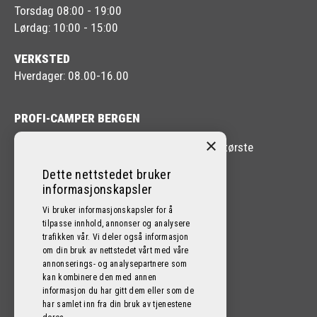
Torsdag 08:00 - 19:00
Lørdag: 10:00 - 15:00
VERKSTED
Hverdager: 08.00-16.00
PROFI-CAMPER BERGEN
×
Profi-Camper Bergen er en av Vestlandets største
forhandlere av Bobil og Caravan.
Dette nettstedet bruker
informasjonskapsler
Vi bruker informasjonskapsler for å
tilpasse innhold, annonser og analysere
trafikken vår. Vi deler også informasjon
FØLG OSS PÅ SOSIALE MEDIER!
om din bruk av nettstedet vårt med våre
annonserings- og analysepartnere som
kan kombinere den med annen
informasjon du har gitt dem eller som de
har samlet inn fra din bruk av tjenestene