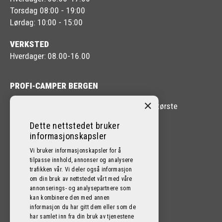
Torsdag 08:00 - 19:00
Lørdag: 10:00 - 15:00
VERKSTED
Hverdager: 08.00-16.00
PROFI-CAMPER BERGEN
×
Profi-Camper Bergen er en av Vestlandets største
forhandlere av Bobil og Caravan.
Dette nettstedet bruker
informasjonskapsler
Vi bruker informasjonskapsler for å
tilpasse innhold, annonser og analysere
trafikken vår. Vi deler også informasjon
FØLG OSS PÅ SOSIALE MEDIER!
om din bruk av nettstedet vårt med våre
annonserings- og analysepartnere som
kan kombinere den med annen
informasjon du har gitt dem eller som de
har samlet inn fra din bruk av tjenestene