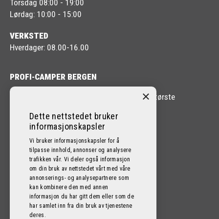
Torsdag 08:00 - 19:00
Lørdag: 10:00 - 15:00
VERKSTED
Hverdager: 08.00-16.00
PROFI-CAMPER BERGEN
×
Profi-Camper Bergen er en av Vestlandets største
forhandlere av Bobil og Caravan.
Dette nettstedet bruker
informasjonskapsler
Vi bruker informasjonskapsler for å
tilpasse innhold, annonser og analysere
trafikken vår. Vi deler også informasjon
FØLG OSS PÅ SOSIALE MEDIER!
om din bruk av nettstedet vårt med våre
annonserings- og analysepartnere som
kan kombinere den med annen
informasjon du har gitt dem eller som de
har samlet inn fra din bruk av tjenestene
deres.