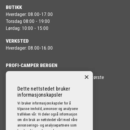
BUTIKK
Hverdager: 08.00-17.00
Torsdag 08:00 - 19:00
Lørdag: 10:00 - 15:00
VERKSTED
Hverdager: 08.00-16.00
PROFI-CAMPER BERGEN
×
Profi-Camper Bergen er en av Vestlandets største
forhandlere av Bobil og Caravan.
Dette nettstedet bruker
informasjonskapsler
Vi bruker informasjonskapsler for å
tilpasse innhold, annonser og analysere
trafikken vår. Vi deler også informasjon
FØLG OSS PÅ SOSIALE MEDIER!
om din bruk av nettstedet vårt med våre
annonserings- og analysepartnere som