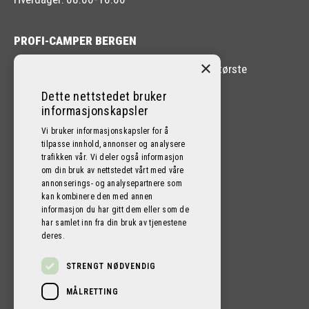
PROFI-CAMPER BERGEN
×
Profi-Camper Bergen er en av Vestlandets største
forhandlere av Bobil og Caravan.
Dette nettstedet bruker
informasjonskapsler
Vi bruker informasjonskapsler for å
tilpasse innhold, annonser og analysere
trafikken vår. Vi deler også informasjon
FØLG OSS PÅ SOSIALE MEDIER!
om din bruk av nettstedet vårt med våre
annonserings- og analysepartnere som
kan kombinere den med annen
informasjon du har gitt dem eller som de
har samlet inn fra din bruk av tjenestene
deres.
STRENGT NØDVENDIG
MÅLRETTING